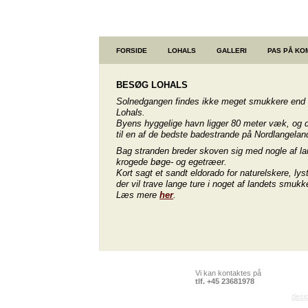
FORSIDE
LOHALS
GALLERI
PAS PÅ K
BESØG LOHALS
Solnedgangen findes ikke meget smukkere end fr
Lohals.
Byens hyggelige havn ligger 80 meter væk, og 
til en af de bedste badestrande på Nordlangelan
Bag stranden breder skoven sig med nogle af l
krogede bøge- og egetræer.
Kort sagt et sandt eldorado for naturelskere, lys
der vil trave lange ture i noget af landets smukk
Læs mere
her
.
Vi kan kontaktes på
tlf. +45 23681978
desi